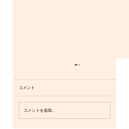
今後の湯沢町の天気☀️
今週末の12/26~12/27にかけて降雪予報が出ており
コメント
ます。 この雪でOPENできることを期待しま
す！！ 皆さまもう少々、OPENまでお待ちくだ
さいませ。。。
コメントを追加…