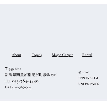
Topics
Magic Carpet
Rental
About
〒949-6101
© 2025
新潟県南魚沼郡湯沢町湯沢2521
IPPONSUGI
025-784-4440
TEL.
SNOWPARK
FAX.025-785-5136